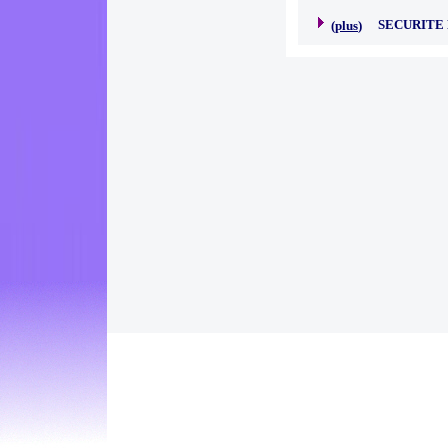
SECURITE
(
plus
)