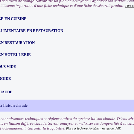
 son local de plonge. Savoir lire un plan de nettoyage. Organiser son service. Analy
s éléments importants d'une fiche technique et d'une fiche de sécurité produit.
Plus su
E EN CUISINE
ALIMENTAIRE EN RESTAURATION
EN RESTAURATION
EN HOTELLERIE
OUS VIDE
ROIDE
CHAUDE
la liaison chaude
s connaissances techniques et réglementaires du système liaison chaude. Découvrir
ns en liaison différée chaude. Savoir analyser et maîtriser les dangers liés à la cu
 d’acheminement. Garantir la traçabilité.
Plus sur la formation hôtel - restaurant
PdF.