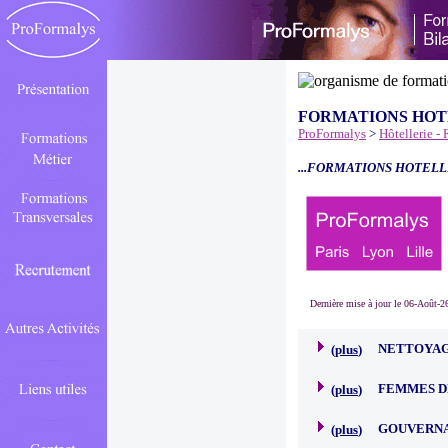
FORMATIONS HOT
ProFormalys
>
Hôtellerie -
...FORMATIONS HOTELL
Dernière mise à jour le 06-Août-2
NETTOYAG
(
plus
)
FEMMES D
(
plus
)
GOUVERN
(
plus
)