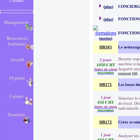
CONCIERG
(
plus
)
FONCTION
(
plus
)
FONCTION
(
moins
)
HR165
Le nettoyage
Devenir respo
2 jours
machine à lav
1050 € HT
Acquérir une
Dates de stage
Inscription
restaurant
PdF.
HR171
Les bases du
1 jour
Valoriser le
650 € HT
du local. Dé
Dates de stage
individuelle.
Inscription
HR172
Créer et ent
1 jour
Analyser les 
650 € HT