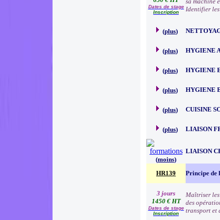
sa machine et
Dates de stage
Identifier le
Inscription
NETTOYAG
(
plus
)
HYGIENE 
(
plus
)
HYGIENE 
(
plus
)
HYGIENE 
(
plus
)
CUISINE S
(
plus
)
LIAISON F
(
plus
)
LIAISON 
(
moins
)
HR139
Principe de 
3 jours
Maîtriser le
1450 € HT
des opératio
Dates de stage
transport et
Inscription