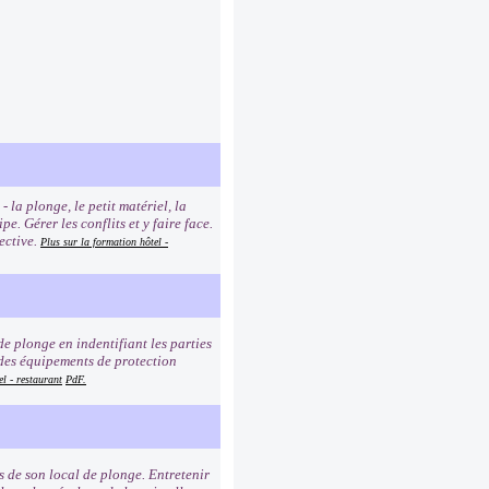
 la plonge, le petit matériel, la
. Gérer les conflits et y faire face.
ective.
Plus sur la formation hôtel -
e plonge en indentifiant les parties
t des équipements de protection
el - restaurant
PdF.
s de son local de plonge. Entretenir