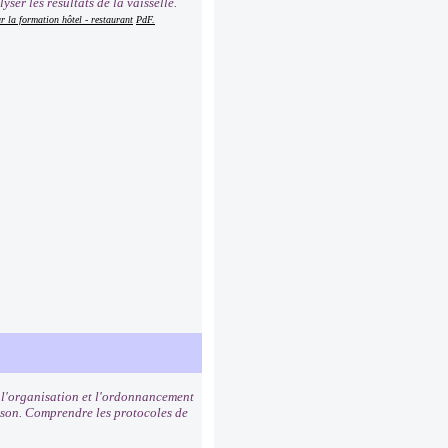
ser les résultats de la vaisselle.
r la formation hôtel - restaurant
PdF.
 l'organisation et l'ordonnancement
isson. Comprendre les protocoles de