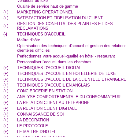
Vendeurs du luxe
Qualité de service haut de gamme
(
+
)
MARKETING OPERATIONNEL
(
+
)
SATISFACTION ET FIDELISATION DU CLIENT
GESTION DES CONFLITS, DES PLAINTES ET DES
(
+
)
RECLAMATIONS
(
-
)
TECHNIQUES D'ACCUEIL
Maître d'hôte
Optimisation des techniques d'accueil et gestion des relations
clientèles difficiles
Perfectionnez votre accueil-qualité en hôtel - restaurant
Personnaliser l'accueil dans les chambres
(
+
)
TECHNIQUES D'ACCUEIL DIGITAL
(
+
)
TECHNIQUES D'ACCUEIL EN HOTELLERIE DE LUXE
(
+
)
TECHNIQUES D'ACCUEIL DE LA CLIENTELE ETRANGERE
(
+
)
TECHNIQUES D'ACCUEIL EN ANGLAIS
(
+
)
CONCIERGERIE EN STATION
(
+
)
ANALYSE COMPORTEMENTALE DU CONSOMMATEUR
(
+
)
LA RELATION CLIENT AU TELEPHONE
(
+
)
LA RELATION CLIENT DIGITALE
(
+
)
CONNAISSANCE DE SOI
(
+
)
LA DECORATION
(
+
)
LE PROTOCOLE
(
+
)
LE MAITRE D'HOTEL