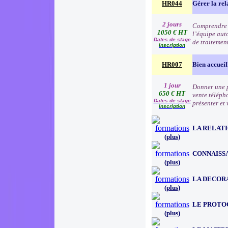
HR044
Gérer la rel
2 jours
Comprendre le
1050 € HT
l’équipe aut
Dates de stage
de traitemen
Inscription
HR007
Bien accueil
1 jour
Donner une p
650 € HT
vente téléph
Dates de stage
présenter et 
Inscription
LA RELATI
(
plus
)
CONNAISSA
(
plus
)
LA DECOR
(
plus
)
LE PROTO
(
plus
)