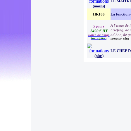
LE MAITR
(
moins
)
HR166
La fonction 
A l’issue de 
5 jours
briefing, de
2490 € HT
ad hoc, de g
Dates de stage
Inscription
formation hôtel -
LE CHEF 
(
plus
)