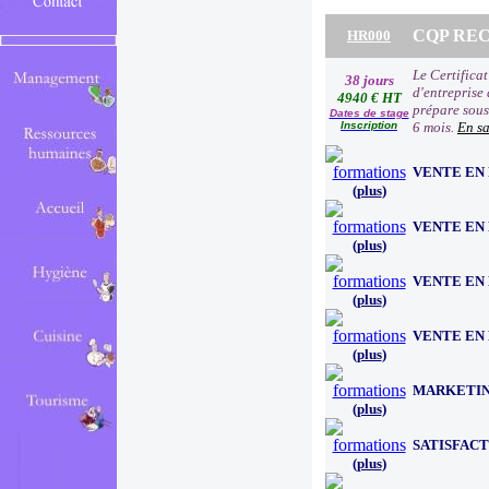
CQP R
HR000
Le Certifica
38 jours
d'entreprise 
4940 € HT
prépare sous 
Dates de stage
Inscription
6 mois.
En sa
VENTE EN
(
plus
)
VENTE EN
(
plus
)
VENTE EN
(
plus
)
VENTE EN
(
plus
)
MARKETIN
(
plus
)
SATISFACT
(
plus
)