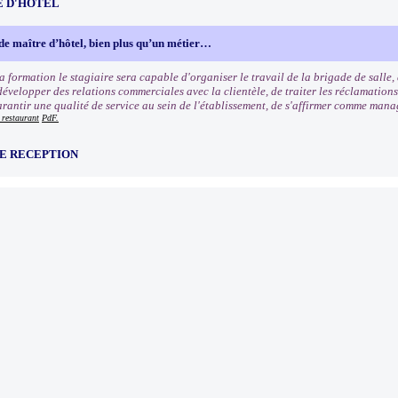
E D'HOTEL
de maître d’hôtel, bien plus qu’un métier…
la formation le stagiaire sera capable d'organiser le travail de la brigade de salle,
 développer des relations commerciales avec la clientèle, de traiter les réclamatio
arantir une qualité de service au sein de l'établissement, de s'affirmer comme man
 restaurant
PdF.
DE RECEPTION