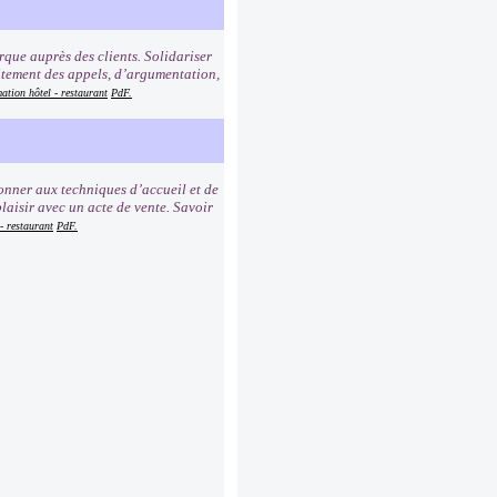
rque auprès des clients. Solidariser
aitement des appels, d’argumentation,
ation hôtel - restaurant
PdF.
onner aux techniques d’accueil et de
laisir avec un acte de vente. Savoir
- restaurant
PdF.