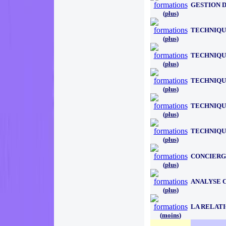
GESTION D
(
plus
)
TECHNIQU
(
plus
)
TECHNIQU
(
plus
)
TECHNIQU
(
plus
)
TECHNIQU
(
plus
)
TECHNIQUE
(
plus
)
CONCIERG
(
plus
)
ANALYSE 
(
plus
)
LA RELAT
(
moins
)