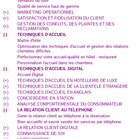
Vendeurs du luxe
Qualité de service haut de gamme
(
+
)
MARKETING OPERATIONNEL
(
+
)
SATISFACTION ET FIDELISATION DU CLIENT
GESTION DES CONFLITS, DES PLAINTES ET DES
(
+
)
RECLAMATIONS
(
-
)
TECHNIQUES D'ACCUEIL
Maître d'hôte
Optimisation des techniques d'accueil et gestion des relations
clientèles difficiles
Perfectionnez votre accueil-qualité en hôtel - restaurant
Personnaliser l'accueil dans les chambres
(
-
)
TECHNIQUES D'ACCUEIL DIGITAL
Accueil Digital
(
+
)
TECHNIQUES D'ACCUEIL EN HOTELLERIE DE LUXE
(
+
)
TECHNIQUES D'ACCUEIL DE LA CLIENTELE ETRANGERE
(
+
)
TECHNIQUES D'ACCUEIL EN ANGLAIS
(
+
)
CONCIERGERIE EN STATION
(
+
)
ANALYSE COMPORTEMENTALE DU CONSOMMATEUR
(
-
)
LA RELATION CLIENT AU TELEPHONE
Gérer la relation client au téléphone à la réservation
Bien accueillir et savoir vendre les services par téléphone
(
+
)
LA RELATION CLIENT DIGITALE
(
+
)
CONNAISSANCE DE SOI