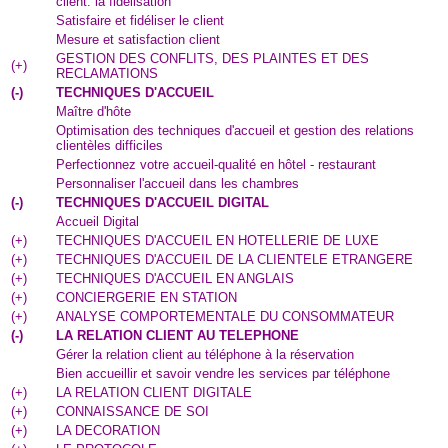
client: la fidélisation
Satisfaire et fidéliser le client
Mesure et satisfaction client
GESTION DES CONFLITS, DES PLAINTES ET DES
(
+
)
RECLAMATIONS
(
-
)
TECHNIQUES D'ACCUEIL
Maître d'hôte
Optimisation des techniques d'accueil et gestion des relations
clientèles difficiles
Perfectionnez votre accueil-qualité en hôtel - restaurant
Personnaliser l'accueil dans les chambres
(
-
)
TECHNIQUES D'ACCUEIL DIGITAL
Accueil Digital
(
+
)
TECHNIQUES D'ACCUEIL EN HOTELLERIE DE LUXE
(
+
)
TECHNIQUES D'ACCUEIL DE LA CLIENTELE ETRANGERE
(
+
)
TECHNIQUES D'ACCUEIL EN ANGLAIS
(
+
)
CONCIERGERIE EN STATION
(
+
)
ANALYSE COMPORTEMENTALE DU CONSOMMATEUR
(
-
)
LA RELATION CLIENT AU TELEPHONE
Gérer la relation client au téléphone à la réservation
Bien accueillir et savoir vendre les services par téléphone
(
+
)
LA RELATION CLIENT DIGITALE
(
+
)
CONNAISSANCE DE SOI
(
+
)
LA DECORATION